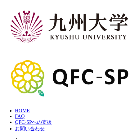
Skip
to
content
九
州
大
学
QFC-
HOME
SP
FAQ
QFC-SPへの支援
お問い合わせ