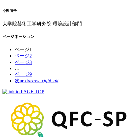
今坂 智子
大学院芸術工学研究院 環境設計部門
ページネーション
ページ
1
ページ
2
ページ
3
…
ページ
9
次
next
arrow_right_alt