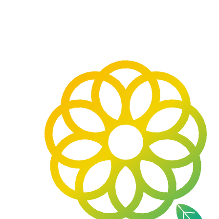
九
州
大
学