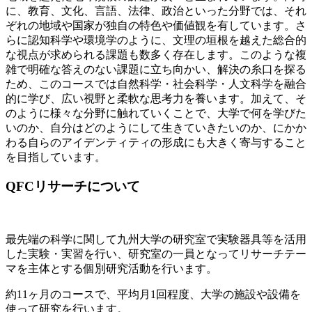
に、教育、文化、言語、法律、政治といった分野では、それ
ぞれの地域や国家が独自の特色や価値観を有しています。さ
らに認知科学や環境学のように、文理の垣根を越えた総合的
な視点が求められる課題も数多く存在します。このような複
雑で明確な答えのない課題に立ち向かい、解決の糸口を探る
ため、このコースでは自然科学・社会科学・人文科学を融合
的に学び、広い視野と柔軟な思考力を養います。加えて、そ
のように様々な分野に触れていくことで、大学で何を学びた
いのか、自分はどのようにして生きていきたいのか、にかか
わる自らのアイデンティティの形成にも大きく寄与すること
を目指しています。
QFCリサーチについて
最先端の科学に関して九州大学の研究室で実験器具等を活用
した実験・実習を行い、研究室の一員となってリサーチテー
マを主体とする個別研究活動を行います。
約11ヶ月のコースで、平均月1回程度、大学の施設や設備を
使って研究を行います。