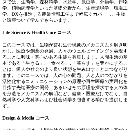
スでは、生態学、森林科学、水産学、昆虫学、分類学、作物
学、植物病理学といった基礎分野から、生産環境学、環境工
学、
DX
を推進する農業情報工学まで幅広くカバーし、生物
と環境ついて学んでもらいます。
Life Science & Health Care コース
このコースでは、生物が営む生命現象のメカニズムを解き明
かし、医療や創薬の発展、人々のウェルビーイングを実現す
ることに興味・関心のある生徒を募集します。人間生活の基
本である「生きる」､「食べる」､「暮らす」を豊かにするこ
とは、個人や社会のより良い状態を生み出すことにつながり
ます。このコースでは、人の心の問題、人と人のつながりを
活性化するコミュニケーションの原理や再生医療の実用化を
目指す先端医療の開発、あるいはその原理を探求する人の体
を形造るメカニズムの解明など、健康・医療だけでなく、自
然科学や人文科学および社会科学を包含する学びを提供しま
す。
Design & Media コース