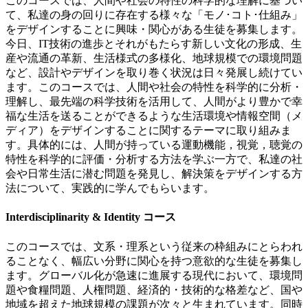
このコースでは、人間や社会の特性の科学的な理解に基づい
て、私達の身の回りに存在する様々な「モノ･コト･仕組み」
をデザインすることに興味・関心がある生徒を募集します。
今日、
IT
技術の進歩とそれがもたらす新しい文化の形成、生
産や流通の革新、生活様式の多様化、地球規模での環境問題
など、設計やデザインを取り巻く状況は日々発展し続けてい
ます。このコースでは、人間や社会の特性を科学的に分析・
理解し、最先端の科学技術を活用して、人間がより豊かで幸
福な生活を送ることができるような生活環境や情報空間（メ
ディア）をデザインすることに関するテーマに取り組みま
す。具体的には、人間が持っている運動機能，視覚，聴覚の
特性を科学的に評価・分析する方法を学ぶ一方で、私達の社
会や日常生活に潜む問題を発見し、解決策をデザインする方
法について、実践的に学んでもらいます。
Interdisciplinarity & Identity コース
このコースでは、文系・理系という従来の枠組みにとらわれ
ることなく、幅広い分野に関心を持つ意欲的な生徒を募集し
ます。グローバル化が急速に進展する現代において、環境問
題や食糧問題、人権問題、経済的・技術的な格差など、国や
地域を超えた地球規模の課題が次々と生まれています。同時