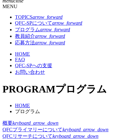
menu
close
MENU
TOPICS
arrow_forward
QFC-SPについて
arrow_forward
プログラム
arrow_forward
教員紹介
arrow_forward
応募方法
arrow_forward
HOME
FAQ
QFC-SPへの支援
お問い合わせ
PROGRAM
プログラム
HOME
プログラム
概要
keyboard_arrow_down
QFCプライマリーについて
keyboard_arrow_down
QFCリサーチについて
keyboard_arrow_down