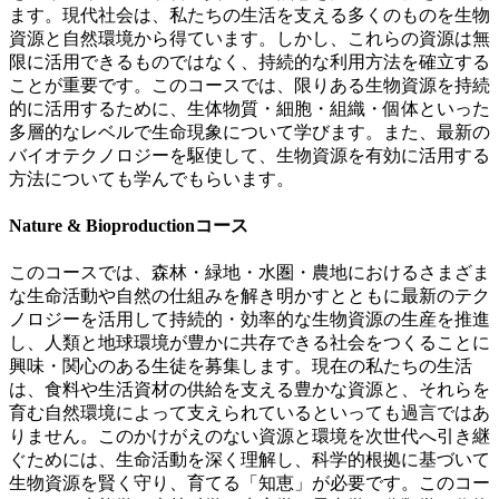
ます。現代社会は、私たちの生活を支える多くのものを生物
資源と自然環境から得ています。しかし、これらの資源は無
限に活用できるものではなく、持続的な利用方法を確立する
ことが重要です。このコースでは、限りある生物資源を持続
的に活用するために、生体物質・細胞・組織・個体といった
多層的なレベルで生命現象について学びます。また、最新の
バイオテクノロジーを駆使して、生物資源を有効に活用する
方法についても学んでもらいます。
Nature & Bioproductionコース
このコースでは、森林・緑地・水圏・農地におけるさまざま
な生命活動や自然の仕組みを解き明かすとともに最新のテク
ノロジーを活用して持続的・効率的な生物資源の生産を推進
し、人類と地球環境が豊かに共存できる社会をつくることに
興味・関心のある生徒を募集します。現在の私たちの生活
は、食料や生活資材の供給を支える豊かな資源と、それらを
育む自然環境によって支えられているといっても過言ではあ
りません。このかけがえのない資源と環境を次世代へ引き継
ぐためには、生命活動を深く理解し、科学的根拠に基づいて
生物資源を賢く守り、育てる「知恵」が必要です。このコー