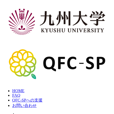
Skip
to
content
九
州
大
学
QFC-
HOME
SP
FAQ
QFC-SPへの支援
お問い合わせ