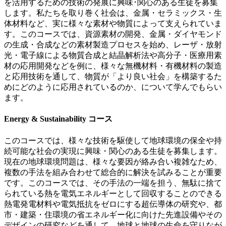
を活用するための技術の発展に興味･関心のある生徒を募集
します。私たちを取り巻く社会は、金属・セラミックス・生
体材料など、実に様々な素材や物質によって支えられていま
す。このコースでは、資源素材の開発、金属・ダイヤモンド
の生成・合成などの素材製造プロセスを始め、レーザ・放射
光・電子線による物質合成と結晶解析法や高分子・医療用素
材の応用開発などを例に、様々な無機材料・有機材料の製造
と応用技術を通して、物質が「より良い社会」を構築するた
めにどのように応用されているのか、について学んでもらい
ます。
Energy & Sustainability コース
このコースでは、様々な技術を駆使して地球環境の保全や持
続可能な社会の実現に興味・関心のある生徒を募集します。
現在の地球環境問題は、様々な要因が絡み合い複雑なため、
複数の手法を組み合わせて総合的に解決を試みることが重要
です。このコースでは、その手法の一端を担う、無駄に捨て
られている熱を電気エネルギーとして回収することのできる
熱電発電材料や電気抵抗をゼロにする超伝導体の研究や、都
市・建築・住環境の省エネルギー化に向けた先進設備やその
デザインの研究などを通して、地球と地球の生命を守りなが