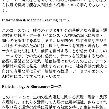
ら快適で持続可能な人間社会の構築について学んでもらいま
す。
Information & Machine Learning コース
このコースでは、昨今のデジタル社会の基盤となる電気・通
信技術や数理・データサイエンス・
AI
技術の深化に興味・
関心のある生徒を募集します。我が国が目指す高度なデジタ
ル社会の実現のためには、様々なデータを連携・統合し、デ
ータの新たな利用法・価値を創出することが必要です。この
コースでは、そのために必要な、データを送受信するために
必要な基盤となる電気・通信技術はもちろんのこと、データ
や情報を適切に発見・抽出するとともに、社会課題の解決に
向けて有用な形に分析・解析する数理・データサイエンス・
AI
技術について学んでもらいます。
Biotechnology & Bioresourceコース
このコースでは、生物の生命活動に関する原理・現象・反応
を理解し、それらを活用して人類の健康や福祉、さらにそれ
を取り巻く環境の改善に貢献する熱意を持った生徒を募集し