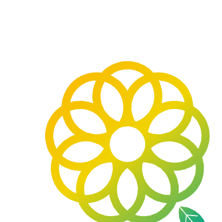
九
州
大
学