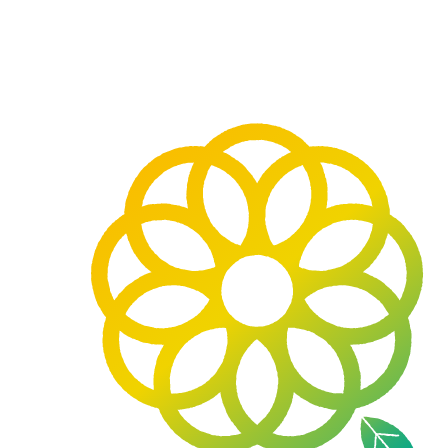
九
州
大
学