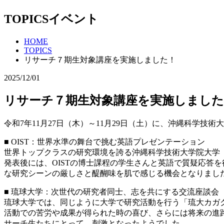
TOPICS
イベント
HOME
TOPICS
リサーチ７期生対象講座を実施しました！
2025/12/01
リサーチ７期生対象講座を実施しました
令和7年11月27日（木）～11月29日（土）に、沖縄科学技術
■ OIST：世界水準の舞台で挑む英語プレゼンテーション
世界トップクラスの研究環境を誇る沖縄科学技術大学院大学（
発表後には、OISTの博士課程の学生さんと英語で質疑応答
な研究シーンの厳しさと醍醐味を肌で感じる機会となりまし
■ 琉球大学：次世代の研究者同士、志を共にする交流座談会
琉球大学では、同じように大学で研究活動を行う「琉大カガ
活動での苦労や成果が得られた時の喜び、さらには将来の進
サーチ生たちにとって、刺激となったようでした。