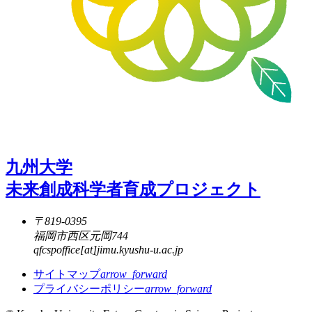
九州大学
未来創成科学者育成プロジェクト
連
〒819-0395
絡
福岡市西区元岡744
先
qfcspoffice[at]jimu.kyushu-u.ac.jp
サイトマップ
arrow_forward
プライバシーポリシー
arrow_forward